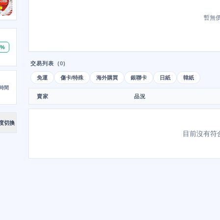
暫無
0%
交易列表
(0)
免運
傷卡/特殊
海外購買
銀聯卡
日紙
韓紙
時間
賣家
品況
度切換
目前沒有符