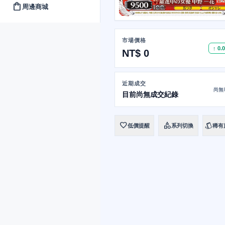
shopping_bag
周邊商城
市場價格
↑ 0.
NT$ 0
近期成交
尚無
目前尚無成交紀錄
favorite
category
style
低價提醒
系列切換
稀有