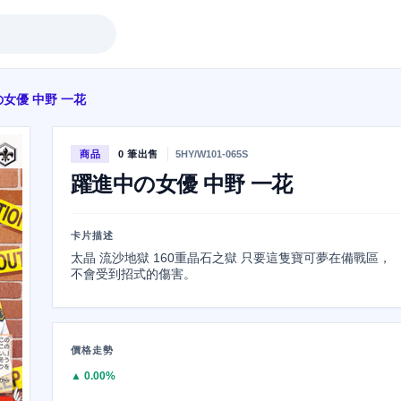
女優 中野 一花
商品
0 筆出售
5HY/W101-065S
躍進中の女優 中野 一花
卡片描述
太晶 流沙地獄 160重晶石之獄 只要這隻寶可夢在備戰區，
不會受到招式的傷害。
價格走勢
▲ 0.00%