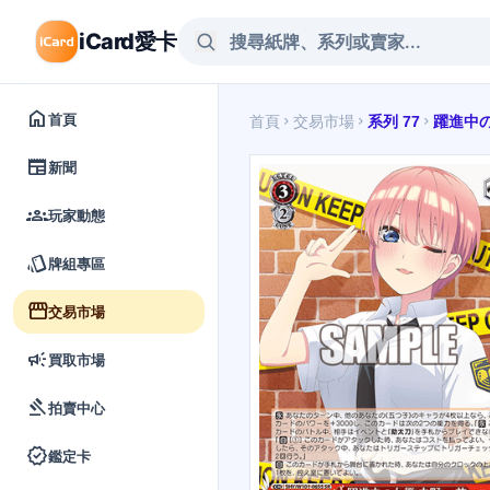
iCard愛卡
home
首頁
首頁
交易市場
系列 77
躍進中の
chevron_right
chevron_right
chevron_right
newspaper
新聞
groups
玩家動態
style
牌組專區
storefront
交易市場
campaign
買取市場
gavel
拍賣中心
verified
鑑定卡