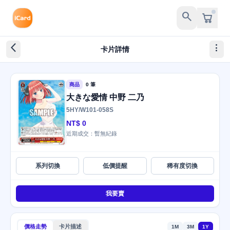
search
arrow_back_ios_new
more_vert
卡片詳情
商品
0 筆
大きな愛情 中野 二乃
5HY/W101-058S
NT$ 0
近期成交：暫無紀錄
系列切換
低價提醒
稀有度切換
我要賣
價格走勢
卡片描述
1M
3M
1Y