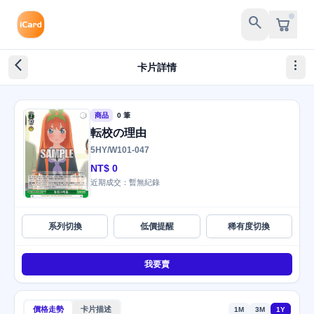
search
arrow_back_ios_new
more_vert
卡片詳情
商品
0 筆
転校の理由
5HY/W101-047
NT$ 0
近期成交：暫無紀錄
系列切換
低價提醒
稀有度切換
我要賣
價格走勢
卡片描述
1M
3M
1Y