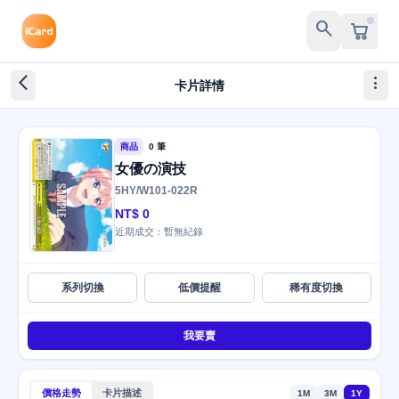
search
arrow_back_ios_new
more_vert
卡片詳情
商品
0 筆
女優の演技
5HY/W101-022R
NT$ 0
近期成交：暫無紀錄
系列切換
低價提醒
稀有度切換
我要賣
價格走勢
卡片描述
1M
3M
1Y