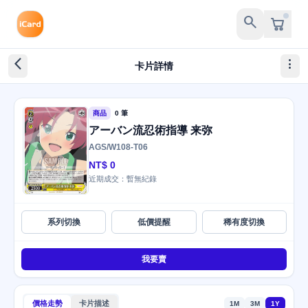
search
arrow_back_ios_new
more_vert
卡片詳情
商品
0 筆
アーバン流忍術指導 来弥
AGS/W108-T06
NT$ 0
近期成交：暫無紀錄
系列切換
低價提醒
稀有度切換
我要賣
價格走勢
卡片描述
1M
3M
1Y