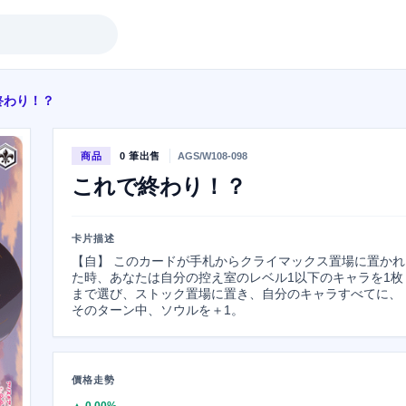
終わり！？
商品
0 筆出售
AGS/W108-098
これで終わり！？
卡片描述
【自】 このカードが手札からクライマックス置場に置かれ
た時、あなたは自分の控え室のレベル1以下のキャラを1枚
まで選び、ストック置場に置き、自分のキャラすべてに、
そのターン中、ソウルを＋1。
價格走勢