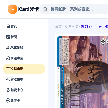
iCard愛卡
home
首頁
首頁
交易市場
系列 54
これで
chevron_right
chevron_right
chevron_right
newspaper
新聞
groups
玩家動態
style
牌組專區
storefront
交易市場
campaign
買取市場
gavel
拍賣中心
verified
鑑定卡