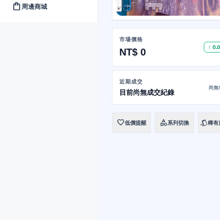
shopping_bag
周邊商城
市場價格
↑ 0.
NT$ 0
近期成交
尚無
目前尚無成交紀錄
favorite
category
style
低價提醒
系列切換
稀有