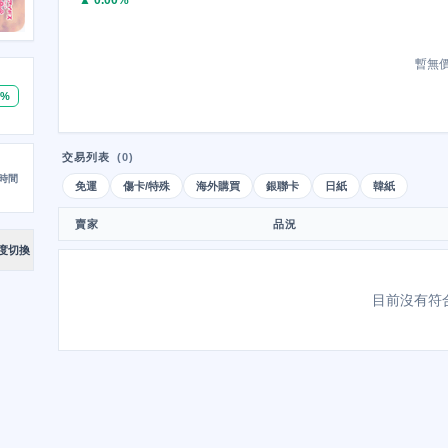
▲ 0.00%
暫無
0%
交易列表
(0)
時間
免運
傷卡/特殊
海外購買
銀聯卡
日紙
韓紙
賣家
品況
度切換
目前沒有符