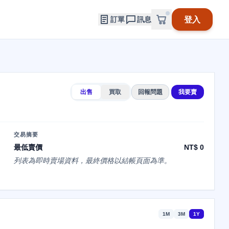
登入
訂單
訊息
出售
買取
回報問題
我要賣
交易摘要
最低賣價
NT$ 0
列表為即時賣場資料，最終價格以結帳頁面為準。
1M
3M
1Y