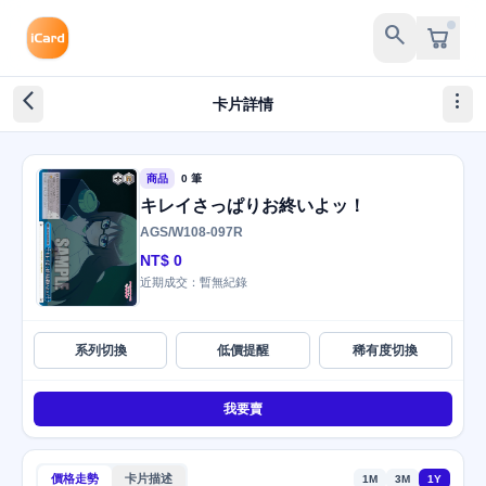
search
arrow_back_ios_new
more_vert
卡片詳情
商品
0 筆
キレイさっぱりお終いよッ！
AGS/W108-097R
NT$ 0
近期成交：暫無紀錄
系列切換
低價提醒
稀有度切換
我要賣
價格走勢
卡片描述
1M
3M
1Y