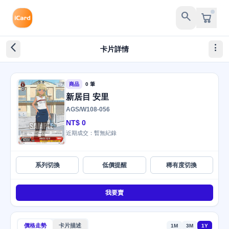
search
arrow_back_ios_new
more_vert
卡片詳情
商品
0 筆
新居目 安里
AGS/W108-056
NT$ 0
近期成交：暫無紀錄
系列切換
低價提醒
稀有度切換
我要賣
價格走勢
卡片描述
1M
3M
1Y