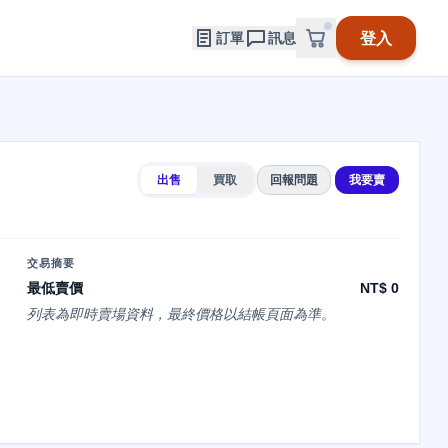
登入
訂單
訊息
出售
買取
回報問題
我要賣
交易摘要
最低賣價
NT$ 0
列表為即時賣場資料，最終價格以結帳頁面為準。