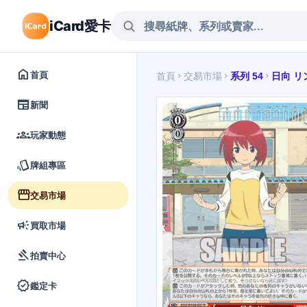
iCard愛卡
home
首頁
首頁
交易市場
系列 54
日向 リ
chevron_right
chevron_right
chevron_right
newspaper
新聞
groups
玩家動態
style
牌組專區
storefront
交易市場
campaign
買取市場
gavel
拍賣中心
verified
鑑定卡