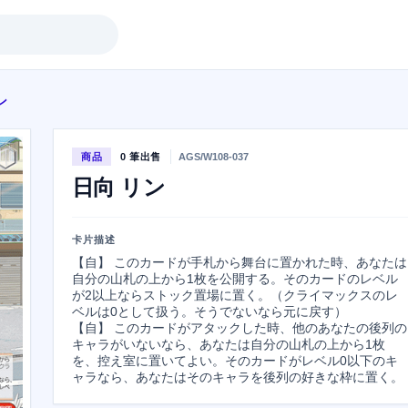
ン
商品
0 筆出售
AGS/W108-037
日向 リン
卡片描述
【自】 このカードが手札から舞台に置かれた時、あなたは
自分の山札の上から1枚を公開する。そのカードのレベル
が2以上ならストック置場に置く。（クライマックスのレ
ベルは0として扱う。そうでないなら元に戻す）

【自】 このカードがアタックした時、他のあなたの後列の
キャラがいないなら、あなたは自分の山札の上から1枚
を、控え室に置いてよい。そのカードがレベル0以下のキ
ャラなら、あなたはそのキャラを後列の好きな枠に置く。