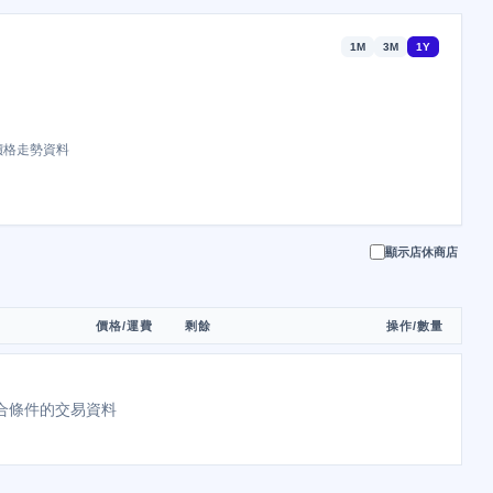
1M
3M
1Y
價格走勢資料
顯示店休商店
價格/運費
剩餘
操作/數量
合條件的交易資料