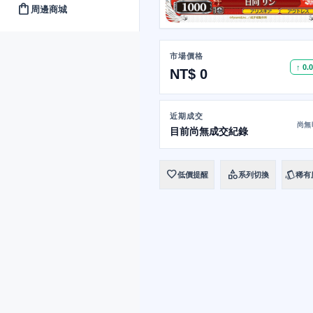
shopping_bag
周邊商城
市場價格
↑ 0.
NT$ 0
近期成交
尚無
目前尚無成交紀錄
favorite
category
style
低價提醒
系列切換
稀有