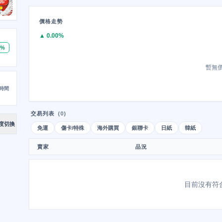
價格走勢
▲ 0.00%
0%
暫無
時間
交易列表
(0)
度切換
免運
傷卡/特殊
海外購買
銀聯卡
日紙
韓紙
賣家
品況
目前沒有符