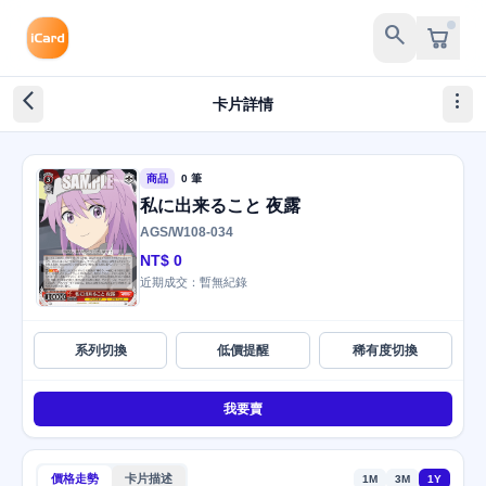
search
arrow_back_ios_new
more_vert
卡片詳情
商品
0 筆
私に出来ること 夜露
AGS/W108-034
NT$ 0
近期成交：暫無紀錄
系列切換
低價提醒
稀有度切換
我要賣
價格走勢
卡片描述
1M
3M
1Y