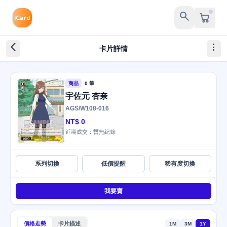
search
arrow_back_ios_new
more_vert
卡片詳情
商品
0 筆
宇佐元 杏奈
AGS/W108-016
NT$ 0
近期成交：暫無紀錄
系列切換
低價提醒
稀有度切換
我要賣
價格走勢
卡片描述
1M
3M
1Y