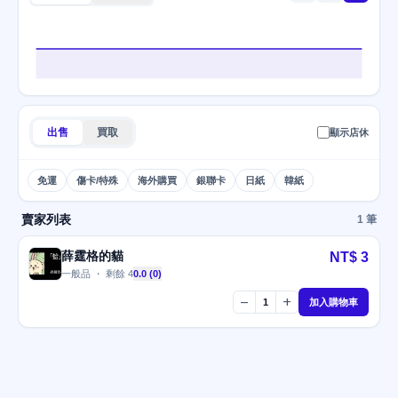
出售
買取
顯示店休
免運
傷卡/特殊
海外購買
銀聯卡
日紙
韓紙
賣家列表
1 筆
薛霆格的貓
NT$ 3
一般品 ・ 剩餘 4
0.0 (0)
remove
add
1
加入購物車