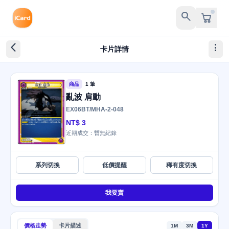
search
arrow_back_ios_new
more_vert
卡片詳情
商品
1 筆
亂波 肩動
EX06BT/MHA-2-048
NT$ 3
近期成交：暫無紀錄
系列切換
低價提醒
稀有度切換
我要賣
價格走勢
卡片描述
1M
3M
1Y