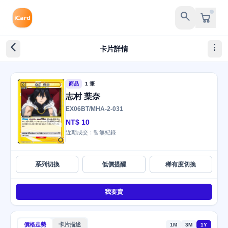
search
arrow_back_ios_new
more_vert
卡片詳情
商品
1 筆
志村 葉奈
EX06BT/MHA-2-031
NT$ 10
近期成交：暫無紀錄
系列切換
低價提醒
稀有度切換
我要賣
價格走勢
卡片描述
1M
3M
1Y