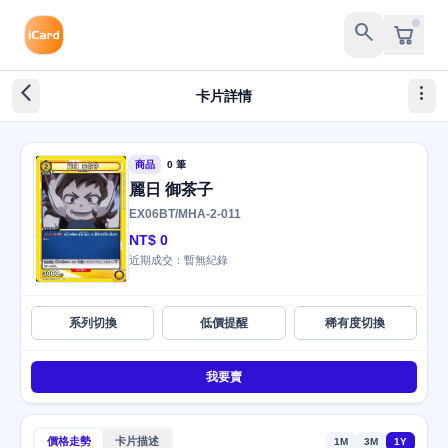
search
arrow_back_ios_new
more_vert
卡片詳情
商品
0 筆
麗日 御茶子
EX06BT/MHA-2-011
NT$ 0
近期成交：暫無紀錄
系列切換
低價提醒
稀有度切換
我要賣
價格走勢
卡片描述
1M
3M
1Y