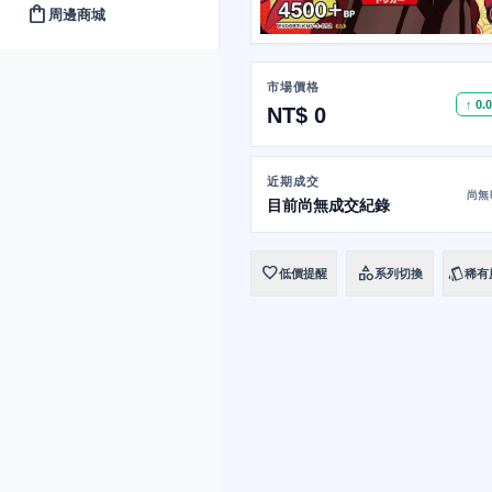
shopping_bag
周邊商城
市場價格
↑ 0.
NT$ 0
近期成交
尚無
目前尚無成交紀錄
favorite
category
style
低價提醒
系列切換
稀有