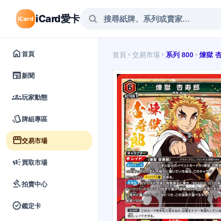
iCard愛卡
home
首頁
首頁
交易市場
系列 800
煉獄 
chevron_right
chevron_right
chevron_right
newspaper
新聞
groups
玩家動態
style
牌組專區
storefront
交易市場
campaign
買取市場
gavel
拍賣中心
verified
鑑定卡