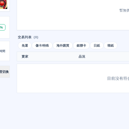
暫無
0%
交易列表
(0)
免運
傷卡/特殊
海外購買
銀聯卡
日紙
韓紙
時間
賣家
品況
度切換
目前沒有符