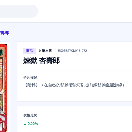
杏壽郎
商品
0 筆出售
EX05BT/KMY-3-072
煉獄 杏壽郎
卡片描述
【階梯】（在自己的移動階段可以從前線移動至能源線）
價格走勢
▲ 0.00%