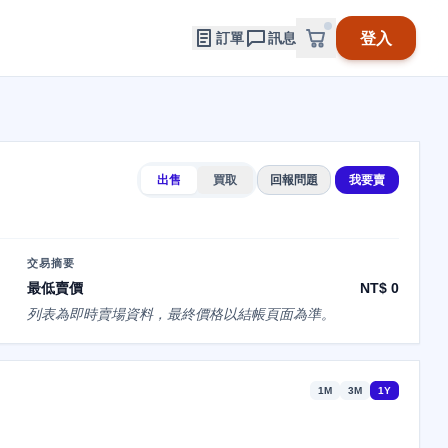
登入
訂單
訊息
出售
買取
回報問題
我要賣
交易摘要
最低賣價
NT$ 0
列表為即時賣場資料，最終價格以結帳頁面為準。
1M
3M
1Y