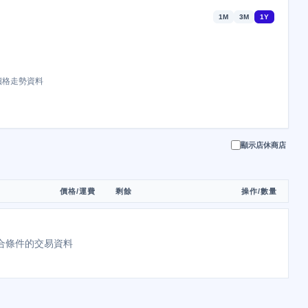
1M
3M
1Y
價格走勢資料
顯示店休商店
價格/運費
剩餘
操作/數量
合條件的交易資料