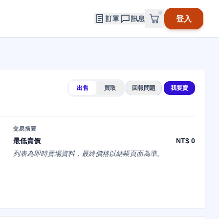
登入
訂單
訊息
出售
買取
回報問題
我要賣
交易摘要
最低賣價
NT$ 0
列表為即時賣場資料，最終價格以結帳頁面為準。