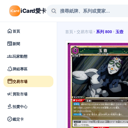
iCard愛卡
home
首頁
首頁
交易市場
系列 800
玉壺
chevron_right
chevron_right
chevron_right
newspaper
新聞
groups
玩家動態
style
牌組專區
storefront
交易市場
campaign
買取市場
gavel
拍賣中心
verified
鑑定卡