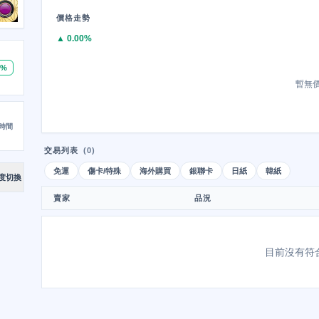
價格走勢
▲ 0.00%
0%
暫無
時間
交易列表
(0)
免運
傷卡/特殊
海外購買
銀聯卡
日紙
韓紙
度切換
賣家
品況
目前沒有符