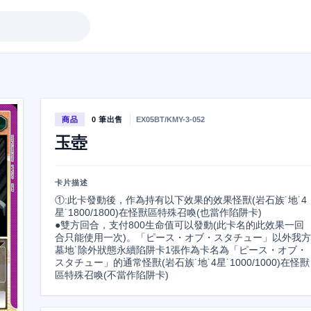
商品
0 筆出售
EX05BT/KMY-3-052
玉壺
卡片描述
①:此卡發動後，作為持有以下效果的效果怪獸(岩石族˙地˙4
星˙1800/1800)在怪獸區特殊召喚(也當作陷阱卡)

●雙方回合，支付800生命值可以發動(此卡名的此效果一回
合只能使用一次)。「ピース・オブ・スタチュー」以外我方
墓地˙除外狀態永續陷阱卡1張作為卡名為「ピース・オブ・
スタチュー」的通常怪獸(岩石族˙地˙4星˙1000/1000)在怪獸
區特殊召喚(不當作陷阱卡)