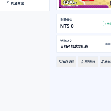
shopping_bag
周邊商城
市場價格
↑ 0.
NT$ 0
近期成交
尚無
目前尚無成交紀錄
favorite
category
style
低價提醒
系列切換
稀有