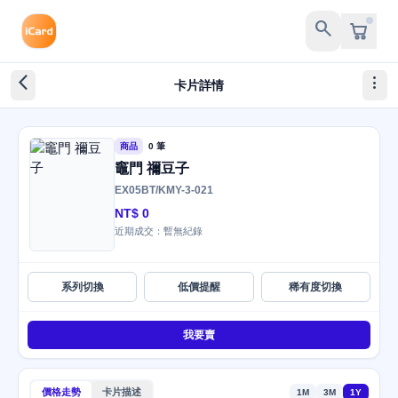
search
arrow_back_ios_new
more_vert
卡片詳情
商品
0 筆
竈門 禰豆子
EX05BT/KMY-3-021
NT$ 0
近期成交：暫無紀錄
系列切換
低價提醒
稀有度切換
我要賣
價格走勢
卡片描述
1M
3M
1Y