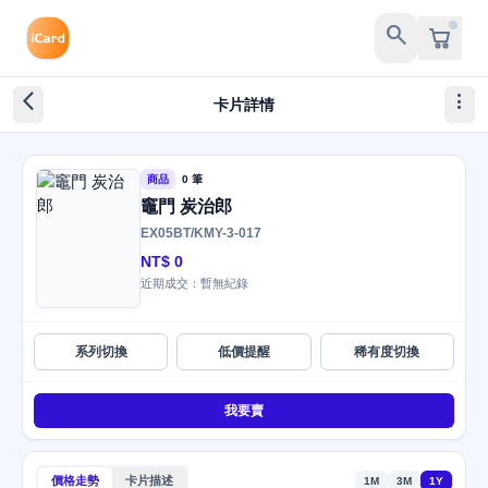
search
arrow_back_ios_new
more_vert
卡片詳情
商品
0 筆
竈門 炭治郎
EX05BT/KMY-3-017
NT$ 0
近期成交：暫無紀錄
系列切換
低價提醒
稀有度切換
我要賣
價格走勢
卡片描述
1M
3M
1Y