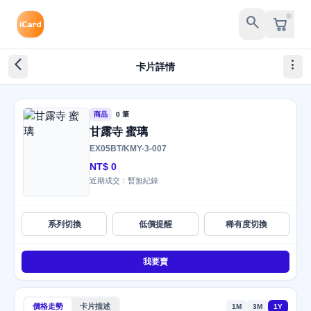
search
arrow_back_ios_new
more_vert
卡片詳情
商品
0 筆
甘露寺 蜜璃
EX05BT/KMY-3-007
NT$ 0
近期成交：暫無紀錄
系列切換
低價提醒
稀有度切換
我要賣
價格走勢
卡片描述
1M
3M
1Y