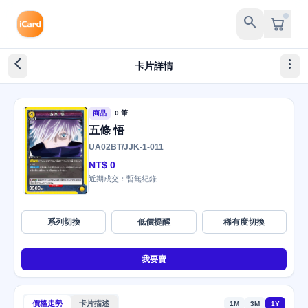
search
arrow_back_ios_new
more_vert
卡片詳情
商品
0 筆
五條 悟
UA02BT/JJK-1-011
NT$ 0
近期成交：暫無紀錄
系列切換
低價提醒
稀有度切換
我要賣
價格走勢
卡片描述
1M
3M
1Y