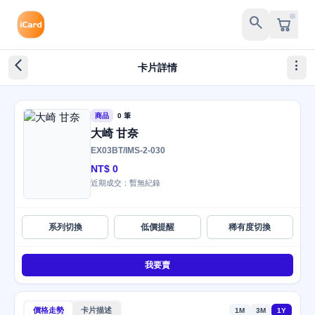
search
arrow_back_ios_new
more_vert
卡片詳情
商品
0 筆
大崎 甘奈
EX03BT/IMS-2-030
NT$ 0
近期成交：暫無紀錄
系列切換
低價提醒
稀有度切換
我要賣
價格走勢
卡片描述
1M
3M
1Y