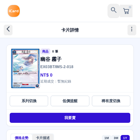
search
arrow_back_ios_new
more_vert
卡片詳情
商品
0 筆
幽谷 霧子
EX03BT/IMS-2-018
NT$ 0
近期成交：暫無紀錄
系列切換
低價提醒
稀有度切換
我要賣
價格走勢
卡片描述
1M
3M
1Y