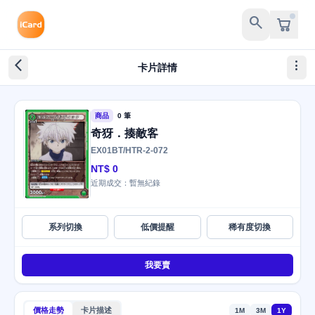
search
arrow_back_ios_new
more_vert
卡片詳情
商品
0 筆
奇犽．揍敵客
EX01BT/HTR-2-072
NT$ 0
近期成交：暫無紀錄
系列切換
低價提醒
稀有度切換
我要賣
價格走勢
卡片描述
1M
3M
1Y