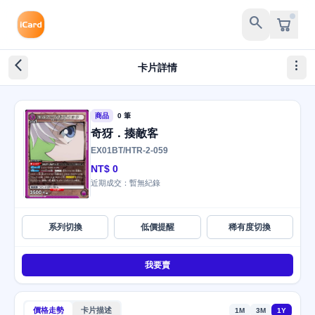
search
arrow_back_ios_new
more_vert
卡片詳情
商品
0 筆
奇犽．揍敵客
EX01BT/HTR-2-059
NT$ 0
近期成交：暫無紀錄
系列切換
低價提醒
稀有度切換
我要賣
價格走勢
卡片描述
1M
3M
1Y