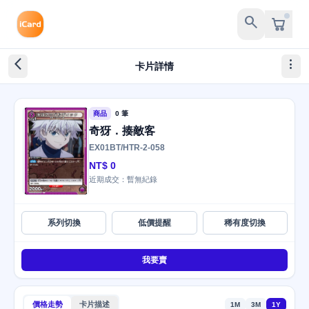
search
arrow_back_ios_new
more_vert
卡片詳情
商品
0 筆
奇犽．揍敵客
EX01BT/HTR-2-058
NT$ 0
近期成交：暫無紀錄
系列切換
低價提醒
稀有度切換
我要賣
價格走勢
卡片描述
1M
3M
1Y