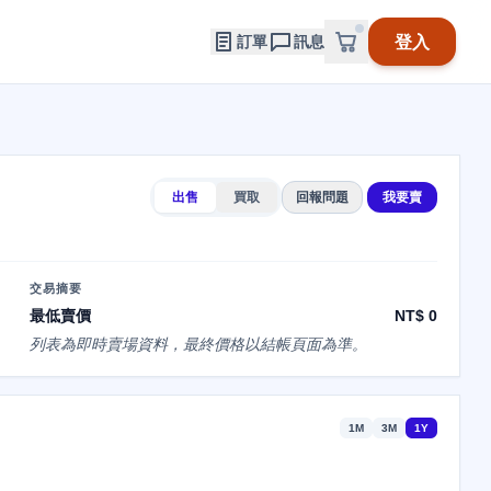
登入
訂單
訊息
出售
買取
回報問題
我要賣
交易摘要
最低賣價
NT$ 0
列表為即時賣場資料，最終價格以結帳頁面為準。
1M
3M
1Y