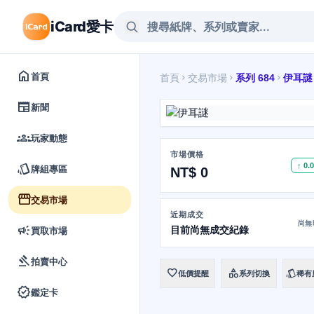
iCard愛卡
home
首頁
首頁
交易市場
系列 684
伊耳謎
chevron_right
chevron_right
chevron_right
newspaper
新聞
groups
玩家動態
市場價格
style
↑ 0.
牌組專區
NT$ 0
storefront
交易市場
近期成交
尚無
campaign
目前尚無成交紀錄
買取市場
gavel
拍賣中心
favorite
category
style
低價提醒
系列切換
稀有
verified
鑑定卡