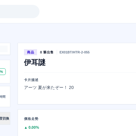
商品
0 筆出售
EX01BT/HTR-2-055
伊耳謎
0%
卡片描述
アーツ 夏が来たぞー！ 20
時間
度切換
價格走勢
▲ 0.00%