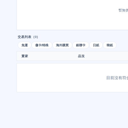
暫無
交易列表
(0)
免運
傷卡/特殊
海外購買
銀聯卡
日紙
韓紙
賣家
品況
目前沒有符