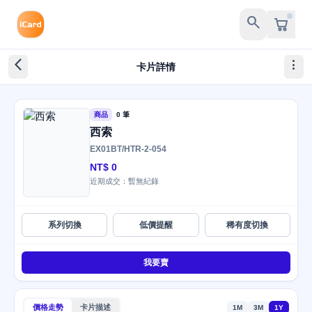
search
arrow_back_ios_new
more_vert
卡片詳情
商品
0 筆
西索
EX01BT/HTR-2-054
NT$ 0
近期成交：暫無紀錄
系列切換
低價提醒
稀有度切換
我要賣
價格走勢
卡片描述
1M
3M
1Y