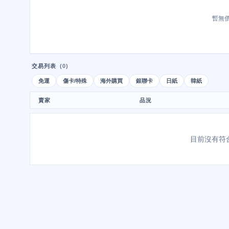
暫無
交易列表
(0)
免運
傷卡/特殊
海外購買
銀聯卡
日紙
韓紙
賣家
品況
目前沒有符