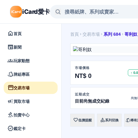
iCard愛卡
home
首頁
首頁
交易市場
系列 684
哥利奴
chevron_right
chevron_right
chevron_right
newspaper
新聞
groups
玩家動態
市場價格
style
↑ 0.
牌組專區
NT$ 0
storefront
交易市場
近期成交
尚無
campaign
目前尚無成交紀錄
買取市場
gavel
拍賣中心
favorite
category
style
低價提醒
系列切換
稀有
verified
鑑定卡