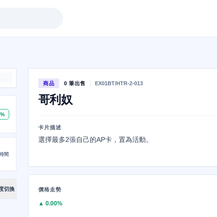
商品
0 筆出售
EX01BT/HTR-2-013
哥利奴
0%
卡片描述
選擇最多2張自己的AP卡，置為活動。
時間
度切換
價格走勢
▲ 0.00%