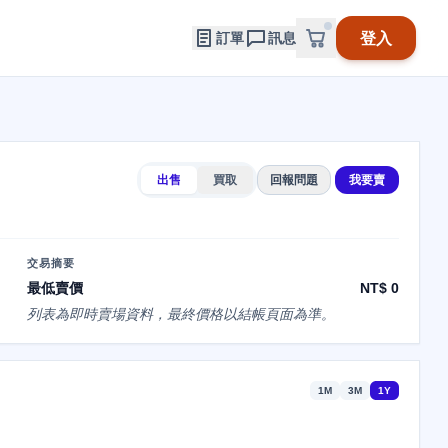
登入
訂單
訊息
出售
買取
回報問題
我要賣
交易摘要
最低賣價
NT$ 0
列表為即時賣場資料，最終價格以結帳頁面為準。
1M
3M
1Y