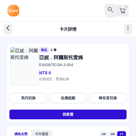
search
arrow_back_ios_new
more_vert
卡片詳情
商品
0 筆
亞妮．阿爾斯托雷姆
EX02BT/CGH-2-054
NT$ 0
近期成交：暫無紀錄
系列切換
低價提醒
稀有度切換
我要賣
價格走勢
卡片描述
1M
3M
1Y