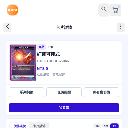
search
arrow_back_ios_new
more_vert
卡片詳情
商品
0 筆
紅蓮可翔式
EX02BT/CGH-2-046
NT$ 0
近期成交：暫無紀錄
系列切換
低價提醒
稀有度切換
我要賣
價格走勢
卡片描述
1M
3M
1Y