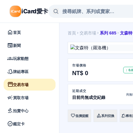
iCard愛卡
home
首頁
首頁
交易市場
系列 685
文森特
chevron_right
chevron_right
chevron_right
newspaper
新聞
groups
玩家動態
市場價格
style
↑ 0.
牌組專區
NT$ 0
storefront
交易市場
近期成交
尚無
campaign
目前尚無成交紀錄
買取市場
gavel
拍賣中心
favorite
category
style
低價提醒
系列切換
稀有
verified
鑑定卡