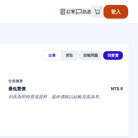
登入
訂單
訊息
出售
買取
回報問題
我要賣
交易摘要
最低賣價
NT$ 0
列表為即時賣場資料，最終價格以結帳頁面為準。