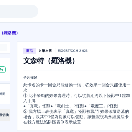
（羅洛機）
商品
0 筆出售
EX02BT/CGH-2-026
文森特（羅洛機）
0%
卡片描述
此卡名的卡一回合只能發動一張，②效果一回合只能使用一
次

時間
①:此卡發動的效果處理時，可以從牌組將以下怪獸中1體加
入手牌

●「真竜」怪獸●「竜剣士」P怪獸●「竜魔王」P怪獸

②:我方場上表側表示「真竜」怪獸被戰鬥˙效果破壞送墓的
度切換
場合，以其中1體為對象可以發動。該怪獸視為永續魔法卡
在我方魔法陷阱區表側表示放置