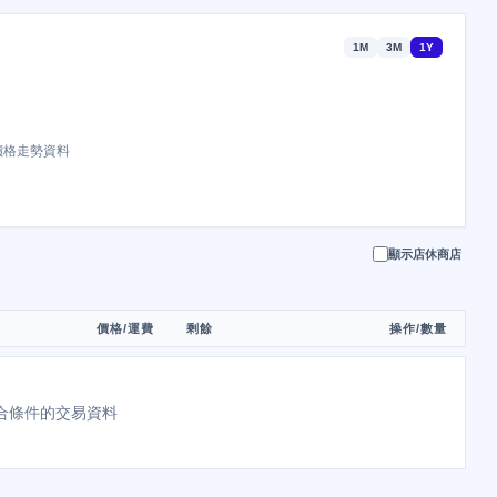
1M
3M
1Y
價格走勢資料
顯示店休商店
價格/運費
剩餘
操作/數量
合條件的交易資料