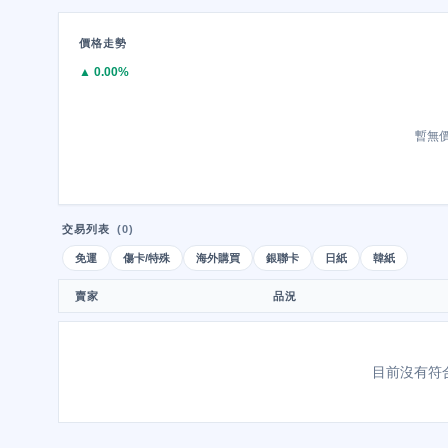
價格走勢
▲ 0.00%
暫無
交易列表
(0)
免運
傷卡/特殊
海外購買
銀聯卡
日紙
韓紙
賣家
品況
目前沒有符