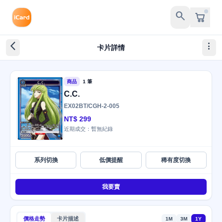
search
arrow_back_ios_new
more_vert
卡片詳情
商品
1 筆
C.C.
EX02BT/CGH-2-005
NT$ 299
近期成交：暫無紀錄
系列切換
低價提醒
稀有度切換
我要賣
價格走勢
卡片描述
1M
3M
1Y