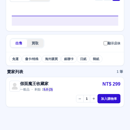
出售
買取
顯示店休
免運
傷卡/特殊
海外購買
銀聯卡
日紙
韓紙
賣家列表
1 筆
假面魔王收藏家
NT$ 299
一般品 ・ 剩餘 1
5.0 (3)
remove
add
1
加入購物車