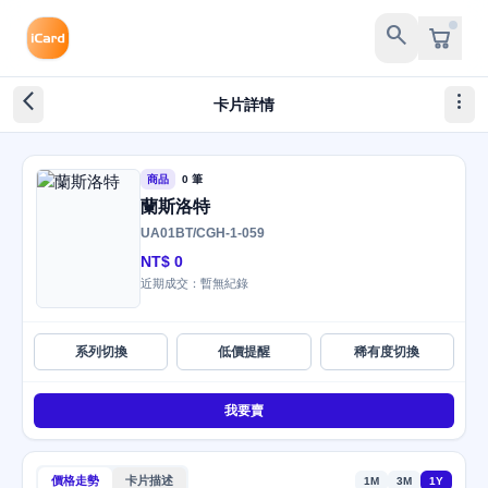
search
arrow_back_ios_new
more_vert
卡片詳情
商品
0 筆
蘭斯洛特
UA01BT/CGH-1-059
NT$ 0
近期成交：暫無紀錄
系列切換
低價提醒
稀有度切換
我要賣
價格走勢
卡片描述
1M
3M
1Y