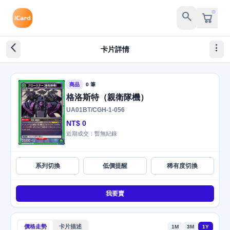
search
arrow_back_ios_new
more_vert
卡片詳情
商品
0 筆
格洛斯特（親衛隊機）
UA01BT/CGH-1-056
NT$ 0
近期成交：暫無紀錄
系列切換
低價提醒
稀有度切換
我要賣
價格走勢
卡片描述
1M
3M
1Y