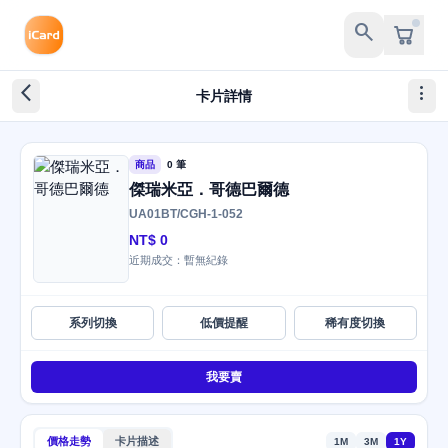
search
arrow_back_ios_new
more_vert
卡片詳情
商品
0 筆
傑瑞米亞．哥德巴爾德
UA01BT/CGH-1-052
NT$ 0
近期成交：暫無紀錄
系列切換
低價提醒
稀有度切換
我要賣
價格走勢
卡片描述
1M
3M
1Y