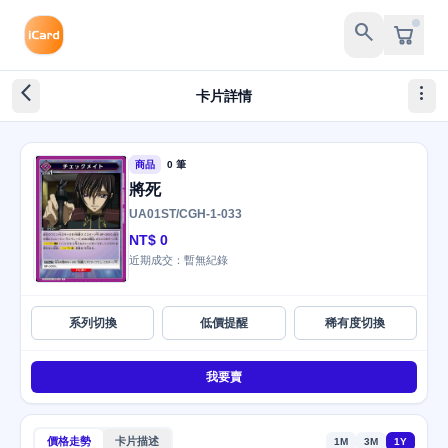
search
arrow_back_ios_new
more_vert
卡片詳情
商品
0 筆
將死
UA01ST/CGH-1-033
NT$ 0
近期成交：暫無紀錄
系列切換
低價提醒
稀有度切換
我要賣
價格走勢
卡片描述
1M
3M
1Y