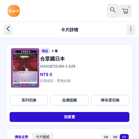
search
arrow_back_ios_new
more_vert
卡片詳情
商品
0 筆
合眾國日本
UA01BT/CGH-1-029
NT$ 0
近期成交：暫無紀錄
系列切換
低價提醒
稀有度切換
我要賣
價格走勢
卡片描述
1M
3M
1Y