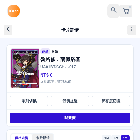
search
arrow_back_ios_new
more_vert
卡片詳情
商品
0 筆
魯路修．蘭佩洛基
UA01BT/CGH-1-017
NT$ 0
近期成交：暫無紀錄
系列切換
低價提醒
稀有度切換
我要賣
價格走勢
卡片描述
1M
3M
1Y