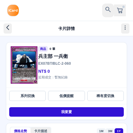
search
arrow_back_ios_new
more_vert
卡片詳情
商品
0 筆
兵主部 一兵衛
EX07BT/BLC-2-060
NT$ 0
近期成交：暫無紀錄
系列切換
低價提醒
稀有度切換
我要賣
價格走勢
卡片描述
1M
3M
1Y