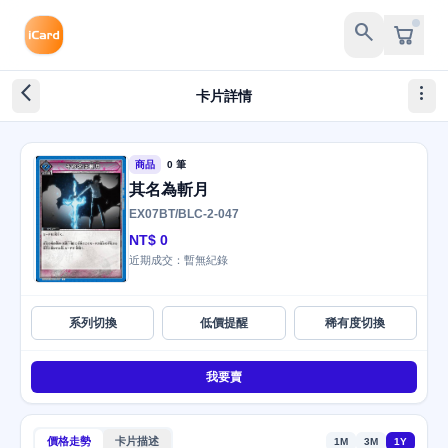
search
arrow_back_ios_new
more_vert
卡片詳情
商品
0 筆
其名為斬月
EX07BT/BLC-2-047
NT$ 0
近期成交：暫無紀錄
系列切換
低價提醒
稀有度切換
我要賣
價格走勢
卡片描述
1M
3M
1Y