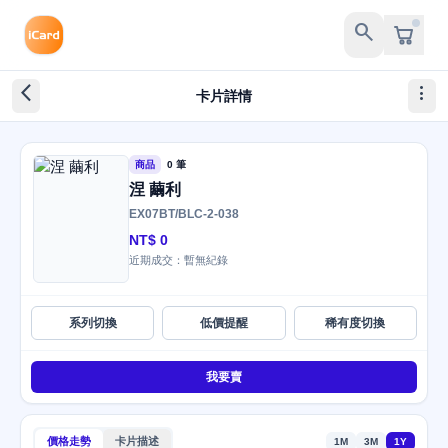
search
arrow_back_ios_new
more_vert
卡片詳情
商品
0 筆
涅 繭利
EX07BT/BLC-2-038
NT$ 0
近期成交：暫無紀錄
系列切換
低價提醒
稀有度切換
我要賣
價格走勢
卡片描述
1M
3M
1Y