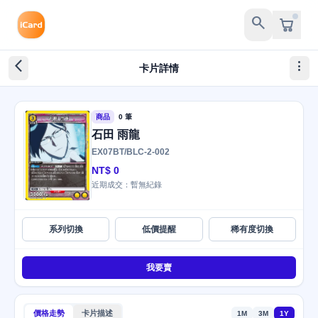
search
arrow_back_ios_new
more_vert
卡片詳情
商品
0 筆
石田 雨龍
EX07BT/BLC-2-002
NT$ 0
近期成交：暫無紀錄
系列切換
低價提醒
稀有度切換
我要賣
價格走勢
卡片描述
1M
3M
1Y