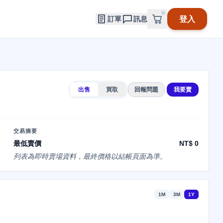
登入
訂單
訊息
出售
買取
回報問題
我要賣
交易摘要
最低賣價
NT$ 0
列表為即時賣場資料，最終價格以結帳頁面為準。
1M
3M
1Y