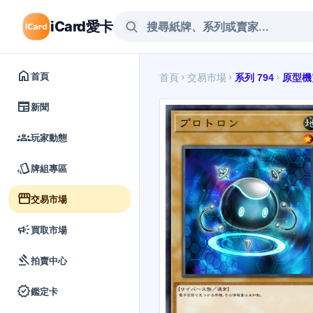
iCard愛卡
home
首頁
首頁
交易市場
系列 794
原型機
chevron_right
chevron_right
chevron_right
newspaper
新聞
groups
玩家動態
style
牌組專區
storefront
交易市場
campaign
買取市場
gavel
拍賣中心
verified
鑑定卡