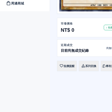
shopping_bag
周邊商城
市場價格
↑ 0.
NT$ 0
近期成交
尚無
目前尚無成交紀錄
favorite
category
style
低價提醒
系列切換
稀有