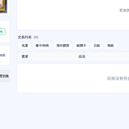
暫無
0%
交易列表
(0)
免運
傷卡/特殊
海外購買
銀聯卡
日紙
韓紙
時間
賣家
品況
度切換
目前沒有符