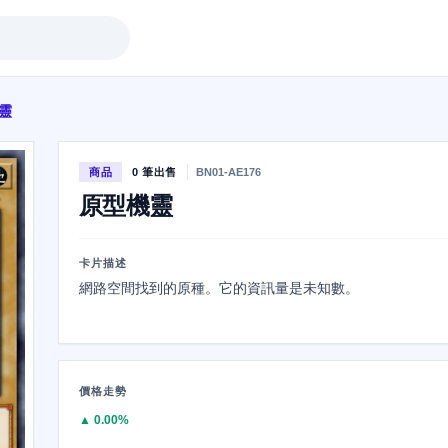
靈
商品
0 筆出售
BN01-AE176
原型機靈
卡片描述
網路空間找到的原種。它的資訊量是未知數。
價格走勢
▲ 0.00%