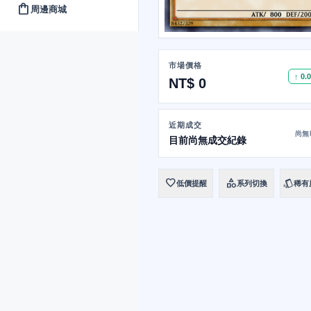
shopping_bag
周邊商城
市場價格
↑ 0.
NT$ 0
近期成交
尚無
目前尚無成交紀錄
favorite
category
style
低價提醒
系列切換
稀有