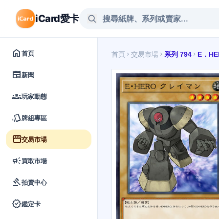
iCard愛卡
home
首頁
首頁
交易市場
系列 794
E．HE
chevron_right
chevron_right
chevron_right
newspaper
新聞
groups
玩家動態
style
牌組專區
storefront
交易市場
campaign
買取市場
gavel
拍賣中心
verified
鑑定卡