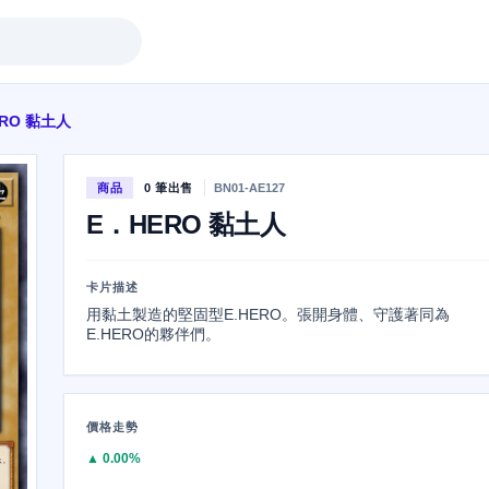
RO 黏土人
商品
0 筆出售
BN01-AE127
E．HERO 黏土人
卡片描述
用黏土製造的堅固型E.HERO。張開身體、守護著同為
E.HERO的夥伴們。
價格走勢
▲ 0.00%