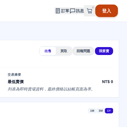
登入
訂單
訊息
出售
買取
回報問題
我要賣
交易摘要
最低賣價
NT$ 0
列表為即時賣場資料，最終價格以結帳頁面為準。
1M
3M
1Y