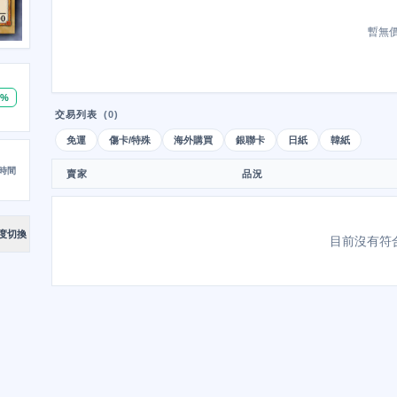
暫無
0%
交易列表
(0)
免運
傷卡/特殊
海外購買
銀聯卡
日紙
韓紙
時間
賣家
品況
度切換
目前沒有符