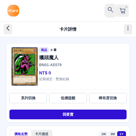
search
arrow_back_ios_new
more_vert
卡片詳情
商品
0 筆
獵頭魔人
BN01-AE079
NT$ 0
近期成交：暫無紀錄
系列切換
低價提醒
稀有度切換
我要賣
價格走勢
卡片描述
1M
3M
1Y