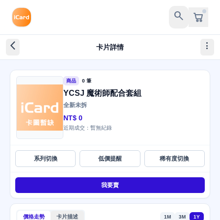
search
arrow_back_ios_new
more_vert
卡片詳情
商品
0 筆
YCSJ 魔術師配合套組
全新未拆
NT$ 0
近期成交：暫無紀錄
系列切換
低價提醒
稀有度切換
我要賣
價格走勢
卡片描述
1M
3M
1Y