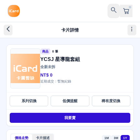
search
arrow_back_ios_new
more_vert
卡片詳情
商品
0 筆
YCSJ 星導龍套組
全新未拆
NT$ 0
近期成交：暫無紀錄
系列切換
低價提醒
稀有度切換
我要賣
價格走勢
卡片描述
1M
3M
1Y