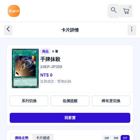
search
arrow_back_ios_new
more_vert
卡片詳情
商品
0 筆
手牌抹殺
24EP-JP309
NT$ 0
近期成交：暫無紀錄
系列切換
低價提醒
稀有度切換
我要賣
價格走勢
卡片描述
1M
3M
1Y