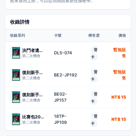
效果適用之際，可以從頭開始重新投擲硬幣。
收錄詳情
收錄系列
卡號
稀有度
價格
暫無販
普
決鬥者遺產5
DL5-074
售
第二次機會
卡
暫無販
普
復刻新手包2
BE2-JP192
售
第二次機會
卡
BE02-
普
復刻新手包2
NT$ 15
JP157
第二次機會
卡
18TP-
普
比賽包2018
NT$ 15
JP109
第二次機會
卡