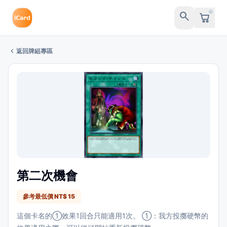
search
chevron_left
返回牌組專區
第二次機會
參考最低價 NT$ 15
這個卡名的①效果1回合只能適用1次。 ①：我方投擲硬幣的