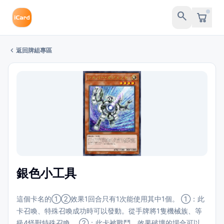
search
chevron_left
返回牌組專區
銀色小工具
這個卡名的①②效果1回合只有1次能使用其中1個。 ①：此
卡召喚、特殊召喚成功時可以發動。從手牌將1隻機械族、等
級4怪獸特殊召喚。 ②：此卡被戰鬥、效果破壞的場合可以發