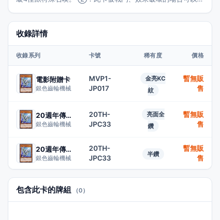
動。從牌組將「銀色小工具」以外的1隻等級4的「小工具」怪
獸特殊召喚。
收錄詳情
收錄系列
卡號
稀有度
價格
MVP1-
暫無販
金亮KC
電影附贈卡
JP017
售
銀色齒輪機械
紋
20TH-
暫無販
亮面全
20週年傳說收藏
JPC33
售
銀色齒輪機械
鑽
20TH-
暫無販
20週年傳說收藏
半鑽
JPC33
售
銀色齒輪機械
包含此卡的牌組
（0）